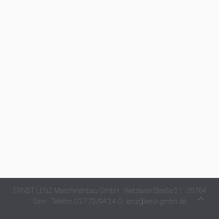
ERNST LENZ Maschinenbau GmbH · Wetzlarer Straße 21 · 35764
Sinn · Telefon 0 27 72/94 24-0 · lenz@lenz-gmbh.de